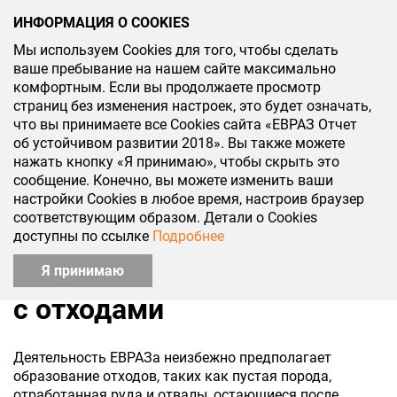
ИНФОРМАЦИЯ О COOKIES
Мы используем Cookies для того, чтобы сделать
КСО 2018
ваше пребывание на нашем сайте максимально
комфортным. Если вы продолжаете просмотр
Охрана труда,
страниц без изменения настроек, это будет означать,
что вы принимаете все Cookies сайта «ЕВРАЗ Отчет
промышленная
об устойчивом развитии 2018». Вы также можете
нажать кнопку «Я принимаю», чтобы скрыть это
безопасность и экология
сообщение. Конечно, вы можете изменить ваши
настройки Cookies в любое время, настроив браузер
соответствующим образом. Детали о Cookies
доступны по ссылке
Подробнее
Рациональное обращение
Я принимаю
с отходами
Деятельность ЕВРАЗа неизбежно предполагает
образование отходов, таких как пустая порода,
отработанная руда и отвалы, остающиеся после